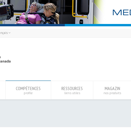
ançais
rançais
English
COMPÉTENCES
RESSOURCES
MAGAZIN
profile
liens utiles
nos produits