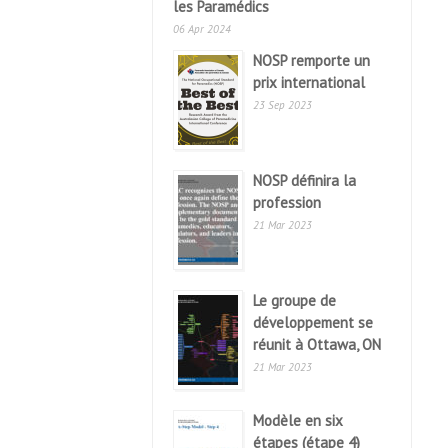
les Paramédics
06 Apr 2024
NOSP remporte un
prix international
23 Sep 2023
NOSP définira la
profession
21 Mar 2023
Le groupe de
développement se
réunit à Ottawa, ON
21 Mar 2023
Modèle en six
étapes (étape 4)