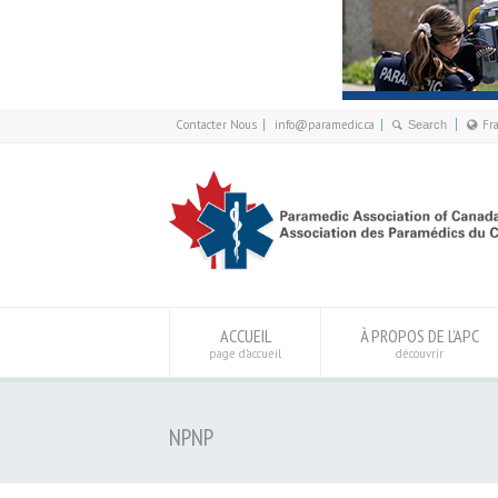
Contacter Nous
info@paramedic.ca
Fr
F
ACCUEIL
À PROPOS DE L’APC
page d’accueil
découvrir
NPNP