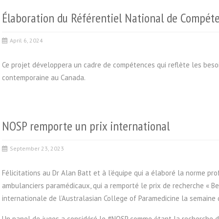
Élaboration du Référentiel National de Compét
April 6, 2024
Ce projet développera un cadre de compétences qui reflète les beso
contemporaine au Canada.
NOSP remporte un prix international
September 23, 2023
Félicitations au Dr Alan Batt et à l’équipe qui a élaboré la norme p
ambulanciers paramédicaux, qui a remporté le prix de recherche « Be
internationale de l’Australasian College of Paramedicine la semaine 
Un panel de juges a considéré le #NOSP comme étant la recherche de