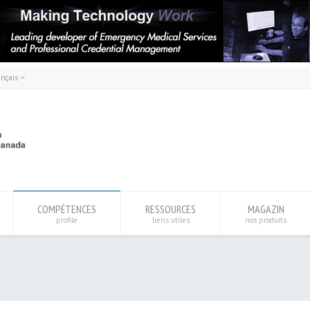
ançais
rançais
English
COMPÉTENCES
RESSOURCES
MAGAZIN
profile
liens utiles
nos produits