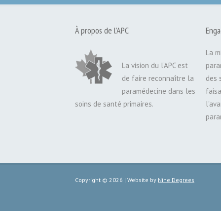
À propos de l’APC
Enga
La m
La vision du l’APC est
para
de faire reconnaître la
des 
paramédecine dans les
fais
soins de santé primaires.
l'av
para
Copyright © 2026 | Website by
Nine Degrees