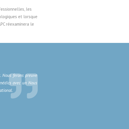
essionnelles, les
ologiques et lorsque
APC réexaminera le
t. Nous ferons preuve
ramédics avec un Nous
ational.