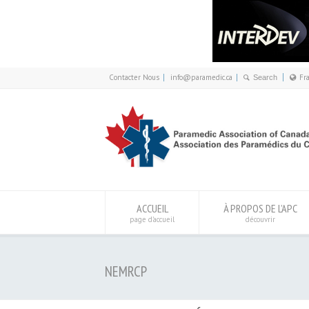
Contacter Nous
info@paramedic.ca
Fr
F
ACCUEIL
À PROPOS DE L’APC
page d’accueil
découvrir
NEMRCP